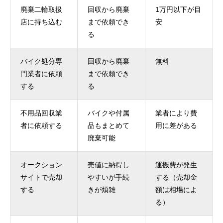
廃棄二輪取扱
回収から廃棄
1万円以下が目
店に持ち込む
まで依頼でき
安
る
バイク処分専
回収から廃棄
無料
門業者に依頼
まで依頼でき
する
る
不用品回収業
バイクや付属
業者により費
者に依頼する
品もまとめて
用に差がある
廃棄可能
オークション
売値に納得し
運搬費が発生
サイトで売却
やすいが手続
する（売却金
する
きが煩雑
額は相場によ
る）